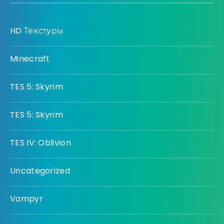
HD Текстуры
Minecraft
TES 5: Skyrim
TES 5: Skyrim
TES IV: Oblivion
Uncategorized
Vampyr