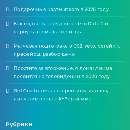
Подарочные карты Steam в 2026 году
Как поднять порядочность в Dota 2 и
вернуть нормальные игры
Матчевая подготовка в CS2: veto, ретейки,
префайры, разбор демо
Простите за вторжение, я дома! Аниме
появится на телевидении в 2026 году
Girl Crush ломает стереотипы идолов,
выпустив первое K-Pop аниме
Рубрики