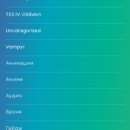
TES IV: Oblivion
Uncategorized
Vampyr
Анимации
Аниме
Аудио
Броня
Гайды