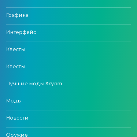
Графика
Интерфейс
Квесты
Квесты
Лучшие моды Skyrim
Моды
Новости
Оружие