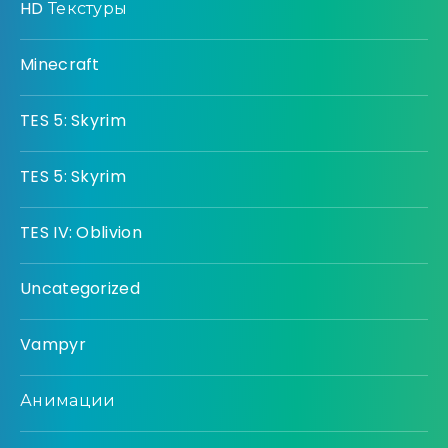
HD Текстуры
Minecraft
TES 5: Skyrim
TES 5: Skyrim
TES IV: Oblivion
Uncategorized
Vampyr
Анимации