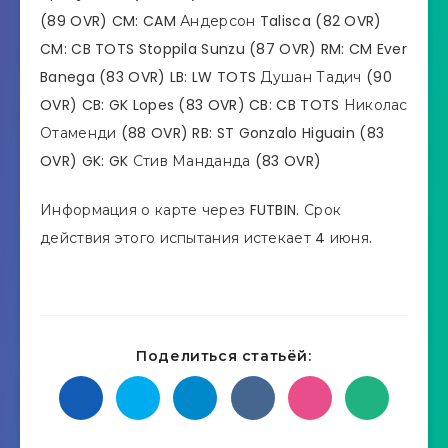
(89 OVR) CM: CAM Андерсон Talisca (82 OVR)
CM: CB TOTS Stoppila Sunzu (87 OVR) RM: CM Ever
Banega (83 OVR) LB: LW TOTS Душан Тадич (90
OVR) CB: GK Lopes (83 OVR) CB: CB TOTS Николас
Отаменди (88 OVR) RB: ST Gonzalo Higuain (83
OVR) GK: GK Стив Манданда (83 OVR)
Информация о карте через FUTBIN. Срок
действия этого испытания истекает 4 июня.
Поделиться статьёй: