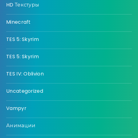
HD Текстуры
Minecraft
TES 5: Skyrim
TES 5: Skyrim
TES IV: Oblivion
Uncategorized
Vampyr
Анимации