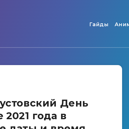
Гайды
Ани
густовский День
 2021 года в
е даты и время