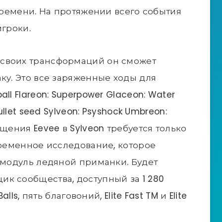
 времени. На протяжении всего события
игроки.
 своих трансформаций он сможет
ку. Это все заряженные ходы для
ll Flareon: Superpower Glaceon: Water
ullet seed Sylveon: Psyshock Umbreon:
ащения Eevee в Sylveon требуется только
временное исследование, которое
и модуль ледяной приманки. Будет
к сообщества, доступный за 1 280
lls, пять благовоний, Elite Fast TM и Elite