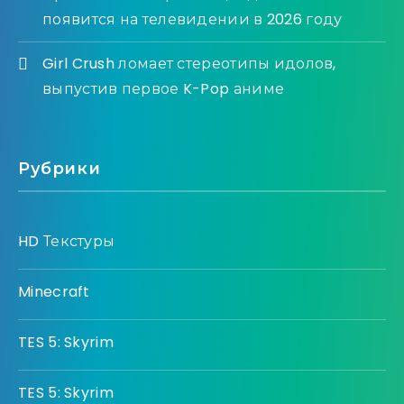
появится на телевидении в 2026 году
Girl Crush ломает стереотипы идолов,
выпустив первое K-Pop аниме
Рубрики
HD Текстуры
Minecraft
TES 5: Skyrim
TES 5: Skyrim