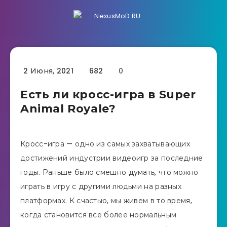
2 Июня, 2021
682
0
Есть ли кросс-игра в Super
Animal Royale?
Кросс-игра — одно из самых захватывающих
достижений индустрии видеоигр за последние
годы. Раньше было смешно думать, что можно
играть в игру с другими людьми на разных
платформах. К счастью, мы живем в то время,
когда становится все более нормальным