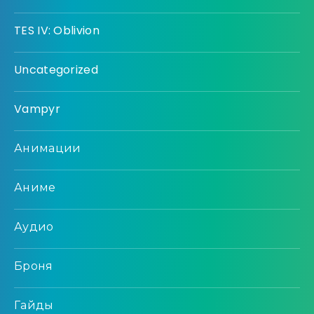
TES IV: Oblivion
Uncategorized
Vampyr
Анимации
Аниме
Аудио
Броня
Гайды