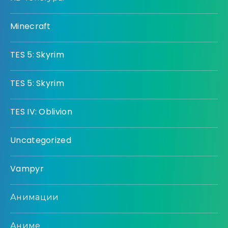
Minecraft
TES 5: Skyrim
TES 5: Skyrim
TES IV: Oblivion
Uncategorized
Vampyr
Анимации
Аниме