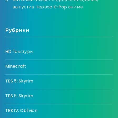
выпустив первое K-Pop аниме
Рубрики
HD Текстуры
Minecraft
TES 5: Skyrim
TES 5: Skyrim
TES IV: Oblivion