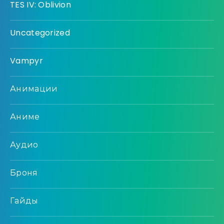
TES IV: Oblivion
Uncategorized
Vampyr
Анимации
Аниме
Аудио
Броня
Гайды