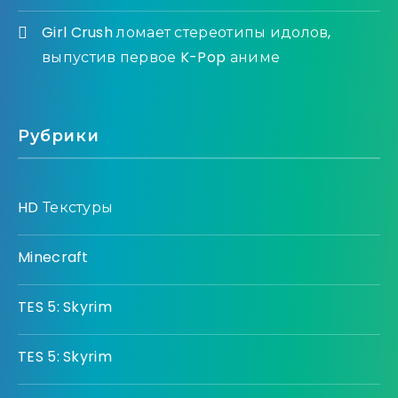
Girl Crush ломает стереотипы идолов,
выпустив первое K-Pop аниме
Рубрики
HD Текстуры
Minecraft
TES 5: Skyrim
TES 5: Skyrim