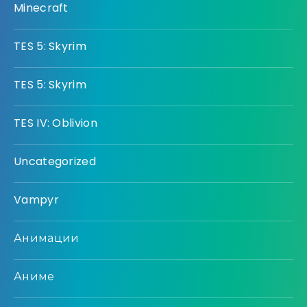
Minecraft
TES 5: Skyrim
TES 5: Skyrim
TES IV: Oblivion
Uncategorized
Vampyr
Анимации
Аниме