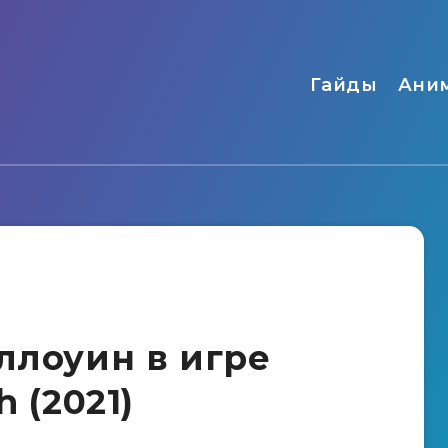
Гайды
Ани
ллоуин в игре
h (2021)