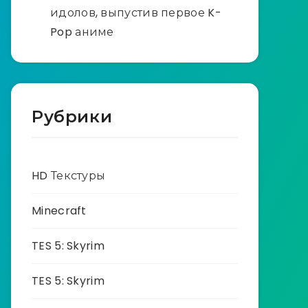
идолов, выпустив первое K-
Pop аниме
Рубрики
HD Текстуры
Minecraft
TES 5: Skyrim
TES 5: Skyrim