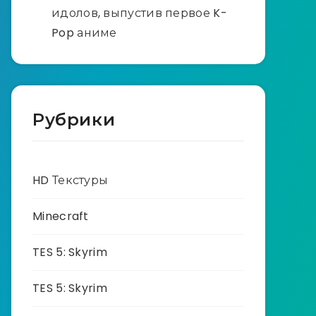
идолов, выпустив первое K-
Pop аниме
Рубрики
HD Текстуры
Minecraft
TES 5: Skyrim
TES 5: Skyrim