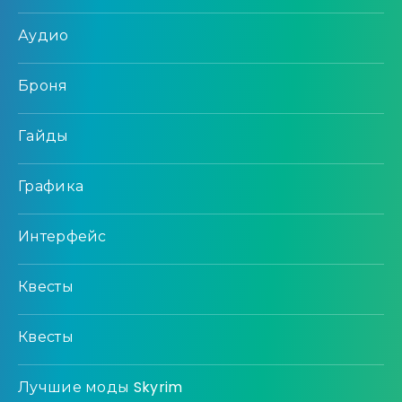
Аудио
Броня
Гайды
Графика
Интерфейс
Квесты
Квесты
Лучшие моды Skyrim