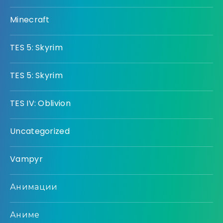
Minecraft
TES 5: Skyrim
TES 5: Skyrim
TES IV: Oblivion
Uncategorized
Vampyr
Анимации
Аниме