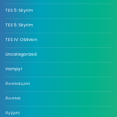
TES 5: Skyrim
TES 5: Skyrim
TES IV: Oblivion
Uncategorized
Vampyr
Анимации
Аниме
Аудио