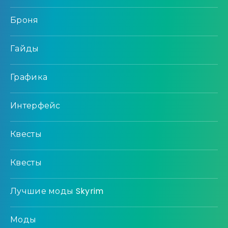
Броня
Гайды
Графика
Интерфейс
Квесты
Квесты
Лучшие моды Skyrim
Моды