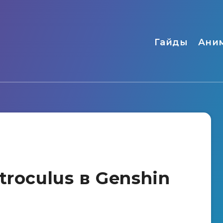
Гайды
Ани
troculus в Genshin