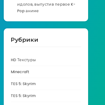
идолов, выпустив первое K-
Pop аниме
Рубрики
HD Текстуры
Minecraft
TES 5: Skyrim
TES 5: Skyrim