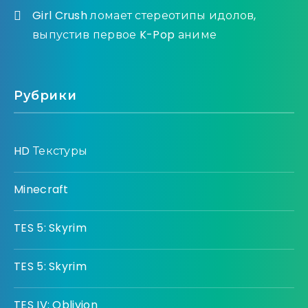
Girl Crush ломает стереотипы идолов,
выпустив первое K-Pop аниме
Рубрики
HD Текстуры
Minecraft
TES 5: Skyrim
TES 5: Skyrim
TES IV: Oblivion