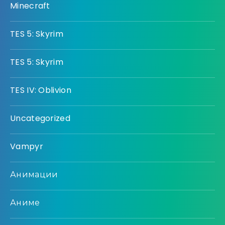
Minecraft
TES 5: Skyrim
TES 5: Skyrim
TES IV: Oblivion
Uncategorized
Vampyr
Анимации
Аниме