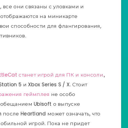
о, все они связаны с уловками и
 отображаются на миникарте
свои способности для флангирования,
тивников.
attleCat станет игрой для ПК и консоли.
,
tion 5 и Xbox Series S / X. Стоит
ражения геймплея
не особо
 обещанием Ubisoft о выпуске
 после Heartland может означать, что
мобильной игрой. Пока не придет