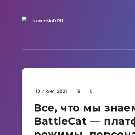
10 Июня, 2021
19
0
Гайды
Все, что мы знаем
BattleCat — пла
режимы, персона