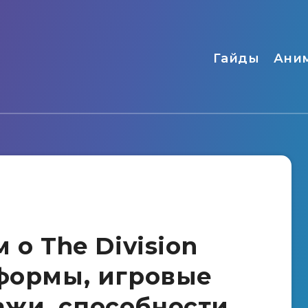
Гайды
Ани
 о The Division
тформы, игровые
жи, способности