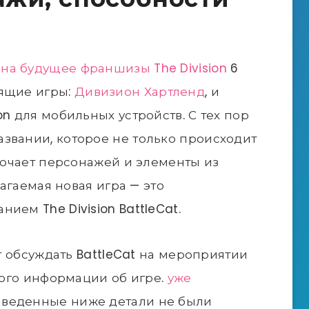
на будущее франшизы The Division
6
оящие игры:
Дивизион Хартленд
, и
on для мобильных устройств. С тех пор
звании, которое не только происходит
ключает персонажей и элементы из
лагаемая новая игра — это
ием The Division BattleCat.
ет обсуждать BattleCat на мероприятии
много информации об игре.
уже
приведенные ниже детали не были