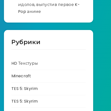
идолов, выпустив первое K-
Pop аниме
Рубрики
HD Текстуры
Minecraft
TES 5: Skyrim
TES 5: Skyrim