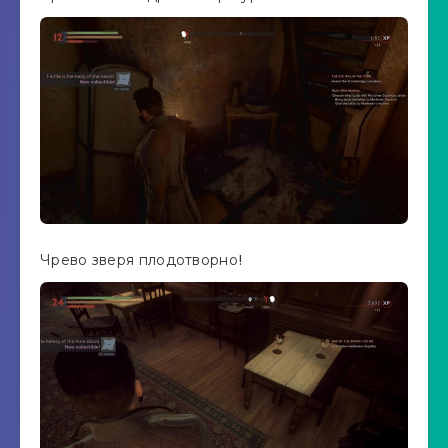
Чрево зверя плодотворно!