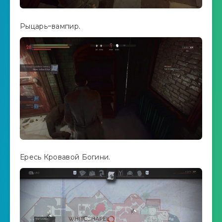
Рыцарь-вампир.
Ересь Кровавой Богини.