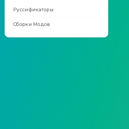
Руссификаторы
Сборки Модов