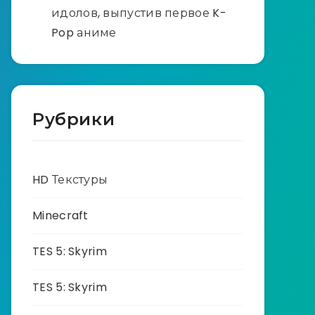
идолов, выпустив первое K-
Pop аниме
Рубрики
HD Текстуры
Minecraft
TES 5: Skyrim
TES 5: Skyrim