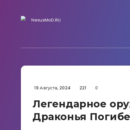
19 Августа, 2024
221
0
Vampyr
Легендарное ору
Драконья Погибе