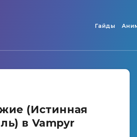
Гайды
Ани
жие (Истинная
ль) в Vampyr