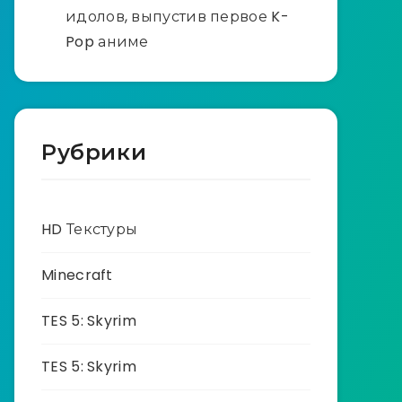
идолов, выпустив первое K-
Pop аниме
Рубрики
HD Текстуры
Minecraft
TES 5: Skyrim
TES 5: Skyrim