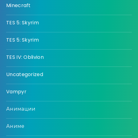
Minecraft
TES 5: Skyrim
TES 5: Skyrim
TES IV: Oblivion
Uncategorized
Vampyr
Анимации
Аниме