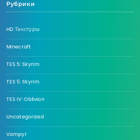
Рубрики
HD Текстуры
Minecraft
TES 5: Skyrim
TES 5: Skyrim
TES IV: Oblivion
Uncategorized
Vampyr