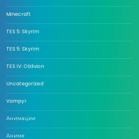
Minecraft
TES 5: Skyrim
TES 5: Skyrim
TES IV: Oblivion
Uncategorized
Vampyr
Анимации
Аниме