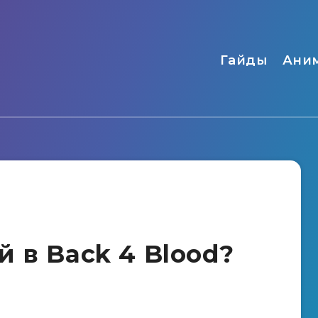
Гайды
Ани
 в Back 4 Blood?