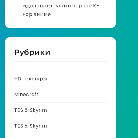
идолов, выпустив первое K-
Pop аниме
Рубрики
HD Текстуры
Minecraft
TES 5: Skyrim
TES 5: Skyrim