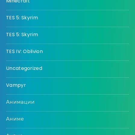
Minecraft
TES 5: Skyrim
TES 5: Skyrim
TES IV: Oblivion
Uncategorized
Vampyr
Анимации
Аниме