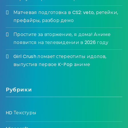
Матчевая подготовка в CS2: veto, ретейки,
префайры, разбор демо
Простите за вторжение, я дома! Аниме
появится на телевидении в 2026 году
Girl Crush ломает стереотипы идолов,
выпустив первое K-Pop аниме
Рубрики
HD Текстуры