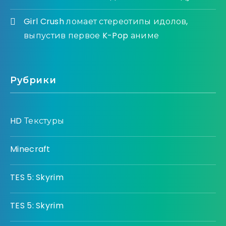
Girl Crush ломает стереотипы идолов,
выпустив первое K-Pop аниме
Рубрики
HD Текстуры
Minecraft
TES 5: Skyrim
TES 5: Skyrim