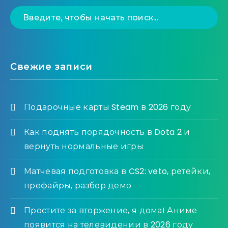
Свежие записи
Подарочные карты Steam в 2026 году
Как поднять порядочность в Dota 2 и
вернуть нормальные игры
Матчевая подготовка в CS2: veto, ретейки,
префайры, разбор демо
Простите за вторжение, я дома! Аниме
появится на телевидении в 2026 году