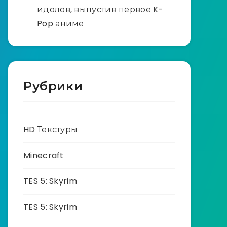
идолов, выпустив первое K-
Pop аниме
Рубрики
HD Текстуры
Minecraft
TES 5: Skyrim
TES 5: Skyrim