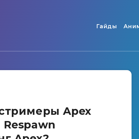
Гайды
Ани
 стримеры Apex
 Respawn
нг Apex?