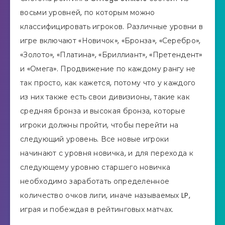
восьми уровней, по которым можно
классифицировать игроков. Различные уровни в
игре включают «Новичок», «Бронза», «Серебро»,
«Золото», «Платина», «Бриллиант», «Претендент»
и «Омега». Продвижение по каждому рангу не
так просто, как кажется, потому что у каждого
из них также есть свои дивизионы, такие как
средняя бронза и высокая бронза, которые
игроки должны пройти, чтобы перейти на
следующий уровень. Все новые игроки
начинают с уровня новичка, и для перехода к
следующему уровню старшего новичка
необходимо заработать определенное
количество очков лиги, иначе называемых LP,
играя и побеждая в рейтинговых матчах.