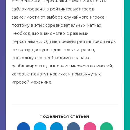
без рейтинга, персонажи также могут быть
заблокированы в рейтинговых играх в
зависимости от выбора случайного игрока,
поэтому в этих соревновательных матчах
необходимо знакомство с разными
персонажами. Однако режим рейтинговой игры
не сразу доступен для новых игроков,
поскольку его необходимо сначала
разблокировать, выполнив множество миссий,
которые помогут новичкам привыкнуть к
игровой механике.
Поделиться статьёй: