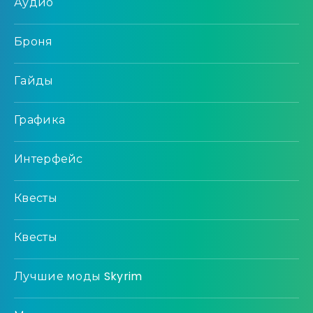
Аудио
Броня
Гайды
Графика
Интерфейс
Квесты
Квесты
Лучшие моды Skyrim