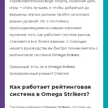
соревновательном виде спорта, конечная цель
игры — стать лучшим, и чтобы добраться до
вершины, игроки должны пройти несколько
разных уровней. Но с постоянно
присоединяющимися новыми игроками
изучение того, как работает система рангов,
становится все более важным. С помощью
нашего руководства вы быстро познакомитесь с
рейтинговой системой Omega Strikers.
Связанный: есть ли в Omega Strikers
тренировочный режим? Ответил
Как работает рейтинговая
система в Omega Strikers?
Система рейтинга Omega Strikers состоит из