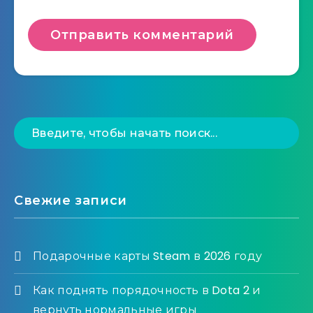
Свежие записи
Подарочные карты Steam в 2026 году
Как поднять порядочность в Dota 2 и
вернуть нормальные игры