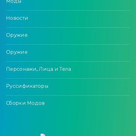
Моды
Новости
Оружие
Оружие
Персонажи, Лица и Тела
Руссификаторы
Сборки Модов