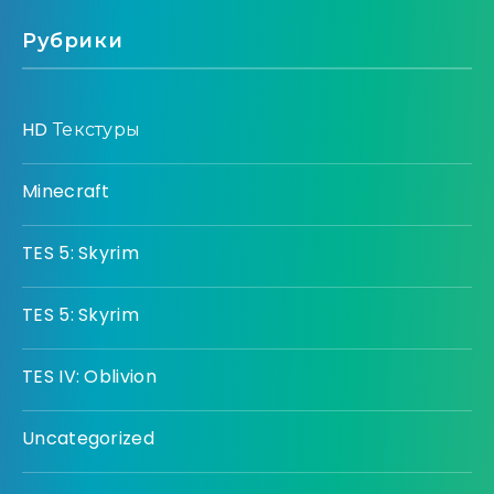
Рубрики
HD Текстуры
Minecraft
TES 5: Skyrim
TES 5: Skyrim
TES IV: Oblivion
Uncategorized