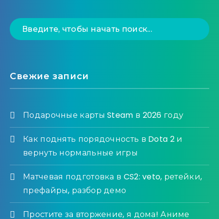
Свежие записи
Подарочные карты Steam в 2026 году
Как поднять порядочность в Dota 2 и
вернуть нормальные игры
Матчевая подготовка в CS2: veto, ретейки,
префайры, разбор демо
Простите за вторжение, я дома! Аниме