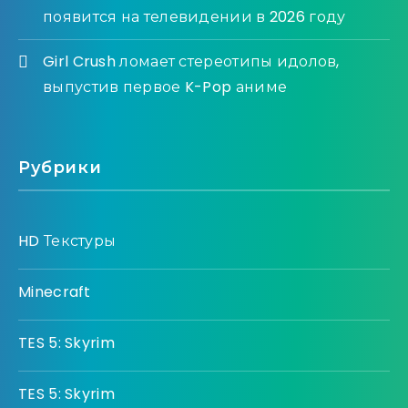
появится на телевидении в 2026 году
Girl Crush ломает стереотипы идолов,
выпустив первое K-Pop аниме
Рубрики
HD Текстуры
Minecraft
TES 5: Skyrim
TES 5: Skyrim