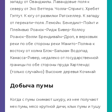
западу от Ованджилы. Лавандовые поля к
северу от Эхо Веттера. Чолла-Спрингс. Хребет
Гэптут. К югу от развилки Ратскеллер. К западу
от перекати-поля. Лемойн. Бенедикт-Пойнт и
Плейнвью Роанок-Ридж Бивер-Холлоу
Роанок-Вэлли Брендивайн-Дроп, в верховьях
реки по обе стороны реки Манито-Поляна к
востоку от холма Блэк-Бальзам Водопад
Камасса-Ривер, недалеко от государственной
границы по обе стороны пруда Хартлендс
(только случайно) Высокие деревья Кочинай
Добыча пумы
Когда с пумы снимают шкуру, из нее получают
мех пумы, мясо крупной дичи, клык пумы и тушу