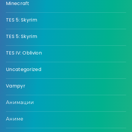
Minecraft
TES 5: Skyrim
TES 5: Skyrim
TES IV: Oblivion
Uncategorized
Vampyr
Анимации
Аниме