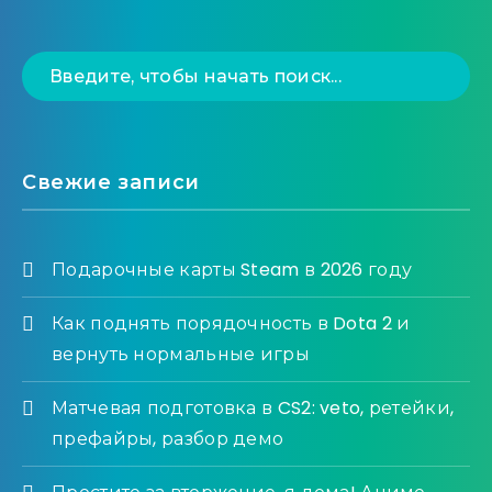
Свежие записи
Подарочные карты Steam в 2026 году
Как поднять порядочность в Dota 2 и
вернуть нормальные игры
Матчевая подготовка в CS2: veto, ретейки,
префайры, разбор демо