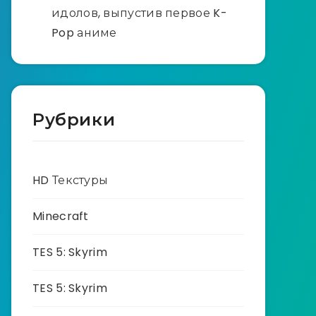
идолов, выпустив первое K-
Pop аниме
Рубрики
HD Текстуры
Minecraft
TES 5: Skyrim
TES 5: Skyrim