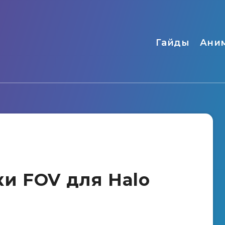
Гайды
Ани
и FOV для Halo