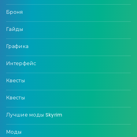
Броня
Гайды
Графика
Интерфейс
Квесты
Квесты
Лучшие моды Skyrim
Моды