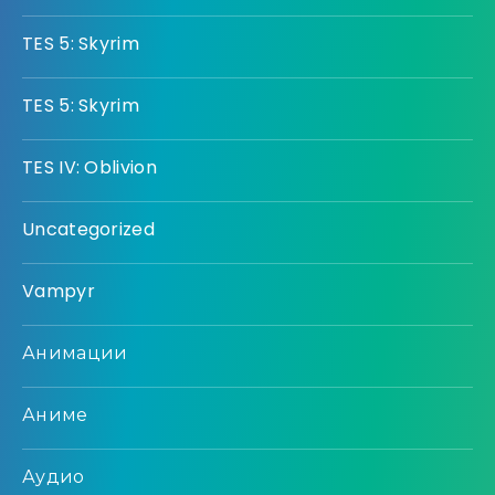
TES 5: Skyrim
TES 5: Skyrim
TES IV: Oblivion
Uncategorized
Vampyr
Анимации
Аниме
Аудио