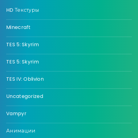
HD Текстуры
Minecraft
TES 5: Skyrim
TES 5: Skyrim
TES IV: Oblivion
Uncategorized
Vampyr
Анимации