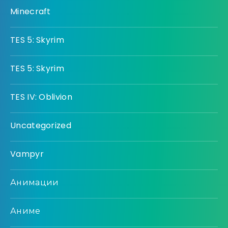
Minecraft
TES 5: Skyrim
TES 5: Skyrim
TES IV: Oblivion
Uncategorized
Vampyr
Анимации
Аниме