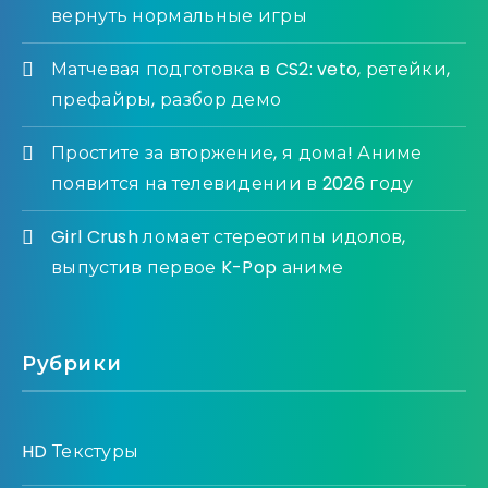
вернуть нормальные игры
Матчевая подготовка в CS2: veto, ретейки,
префайры, разбор демо
Простите за вторжение, я дома! Аниме
появится на телевидении в 2026 году
Girl Crush ломает стереотипы идолов,
выпустив первое K-Pop аниме
Рубрики
HD Текстуры