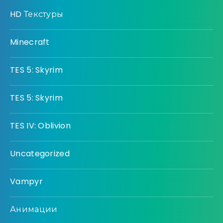
HD Текстуры
Minecraft
TES 5: Skyrim
TES 5: Skyrim
TES IV: Oblivion
Uncategorized
Vampyr
Анимации