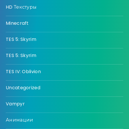
HD Текстуры
Minecraft
TES 5: Skyrim
TES 5: Skyrim
TES IV: Oblivion
Uncategorized
Vampyr
Анимации