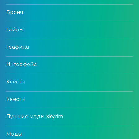
Броня
Гайды
Графика
Интерфейс
Квесты
Квесты
Лучшие моды Skyrim
Моды