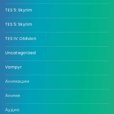
TES 5: Skyrim
TES 5: Skyrim
TES IV: Oblivion
Uncategorized
Vampyr
Анимации
Аниме
Аудио