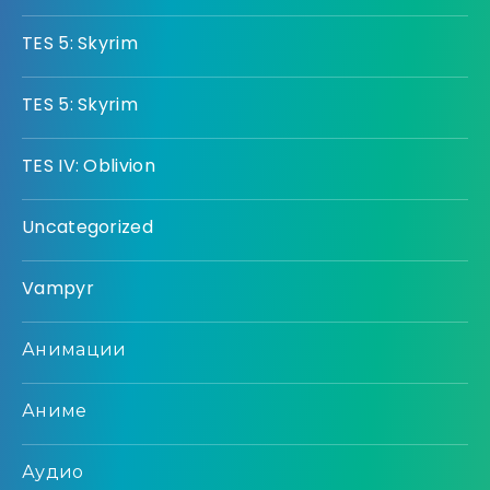
TES 5: Skyrim
TES 5: Skyrim
TES IV: Oblivion
Uncategorized
Vampyr
Анимации
Аниме
Аудио