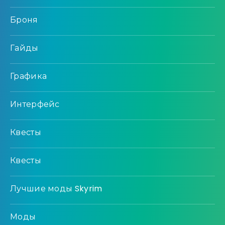
Броня
Гайды
Графика
Интерфейс
Квесты
Квесты
Лучшие моды Skyrim
Моды