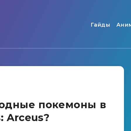
Гайды
Ани
родные покемоны в
: Arceus?