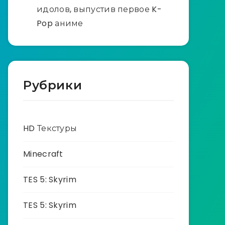
идолов, выпустив первое K-
Pop аниме
Рубрики
HD Текстуры
Minecraft
TES 5: Skyrim
TES 5: Skyrim