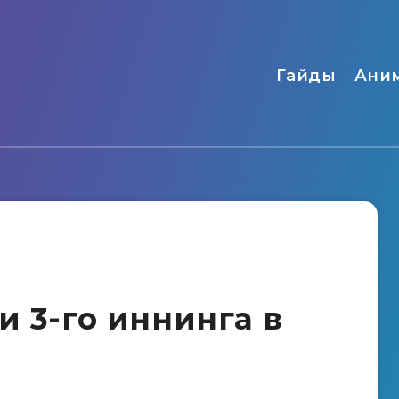
Гайды
Ани
и 3-го иннинга в
?