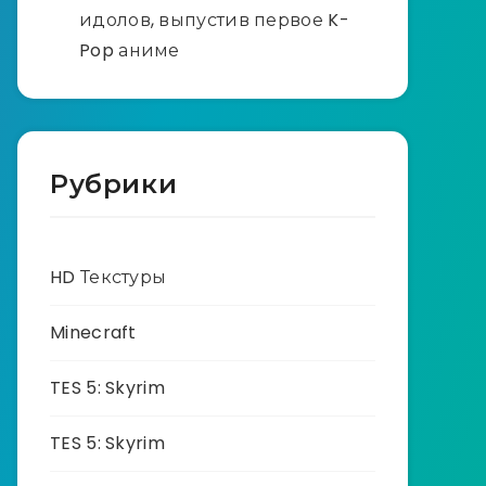
идолов, выпустив первое K-
Pop аниме
Рубрики
HD Текстуры
Minecraft
TES 5: Skyrim
TES 5: Skyrim