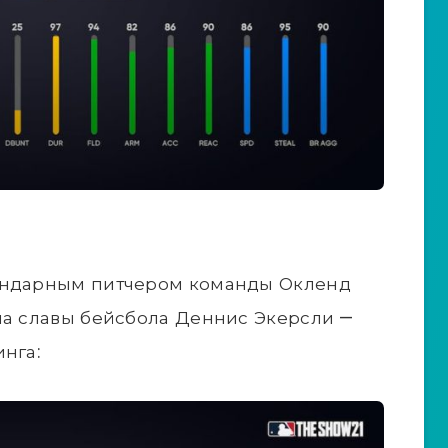
гендарным питчером команды Окленд
ла славы бейсбола Деннис Экерсли —
нга: