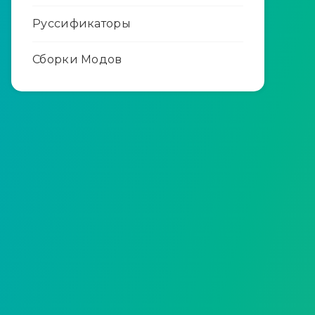
Руссификаторы
Сборки Модов