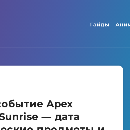
Гайды
Ани
событие Apex
 Sunrise — дата
ческие предметы и