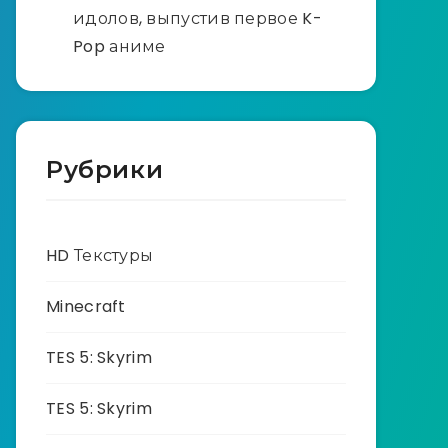
идолов, выпустив первое K-
Pop аниме
Рубрики
HD Текстуры
Minecraft
TES 5: Skyrim
TES 5: Skyrim