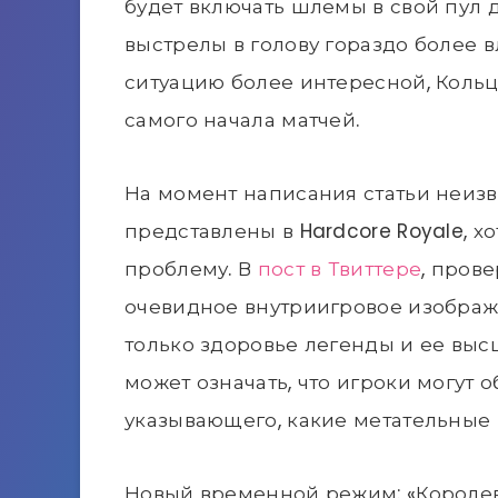
будет включать шлемы в свой пул д
выстрелы в голову гораздо более в
ситуацию более интересной, Кольц
самого начала матчей.
На момент написания статьи неизве
представлены в Hardcore Royale, хо
проблему. В
пост в Твиттере
, пров
очевидное внутриигровое изображе
только здоровье легенды и ее высш
может означать, что игроки могут 
указывающего, какие метательные 
Новый временной режим: «Королев