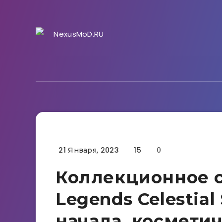
21 Января, 2023
15
0
Гайды
Коллекционное 
Legends Celestial
начала, космети