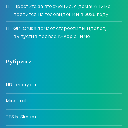
Простите за вторжение, я дома! Аниме
появится на телевидении в 2026 году
Girl Crush ломает стереотипы идолов,
выпустив первое K-Pop аниме
Рубрики
HD Текстуры
Minecraft
TES 5: Skyrim