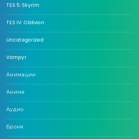
TES 5: Skyrim
TES IV: Oblivion
Uncategorized
Vampyr
Анимации
Аниме
Аудио
Броня