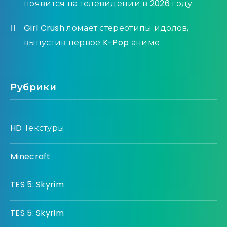
появится на телевидении в 2026 году
Girl Crush ломает стереотипы идолов,
выпустив первое K-Pop аниме
Рубрики
HD Текстуры
Minecraft
TES 5: Skyrim
TES 5: Skyrim