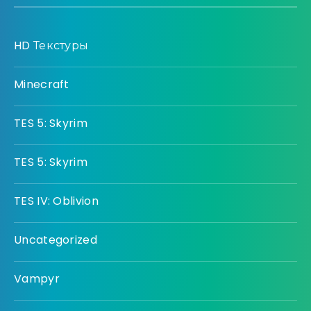
HD Текстуры
Minecraft
TES 5: Skyrim
TES 5: Skyrim
TES IV: Oblivion
Uncategorized
Vampyr