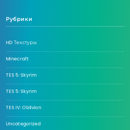
Рубрики
HD Текстуры
Minecraft
TES 5: Skyrim
TES 5: Skyrim
TES IV: Oblivion
Uncategorized