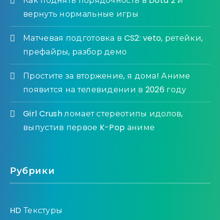
Как поднять порядочность в Dota 2 и
вернуть нормальные игры
Матчевая подготовка в CS2: veto, ретейки,
префайры, разбор демо
Простите за вторжение, я дома! Аниме
появится на телевидении в 2026 году
Girl Crush ломает стереотипы идолов,
выпустив первое K-Pop аниме
Рубрики
HD Текстуры