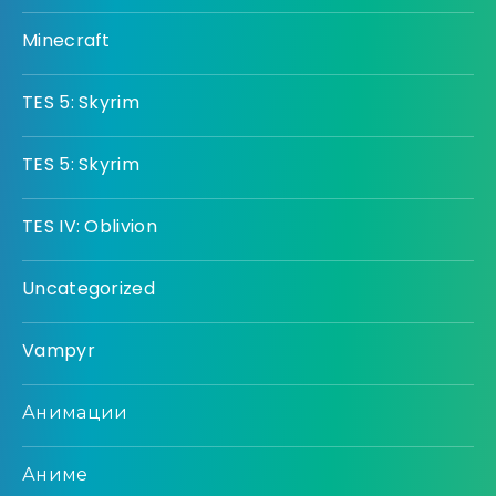
Minecraft
TES 5: Skyrim
TES 5: Skyrim
TES IV: Oblivion
Uncategorized
Vampyr
Анимации
Аниме